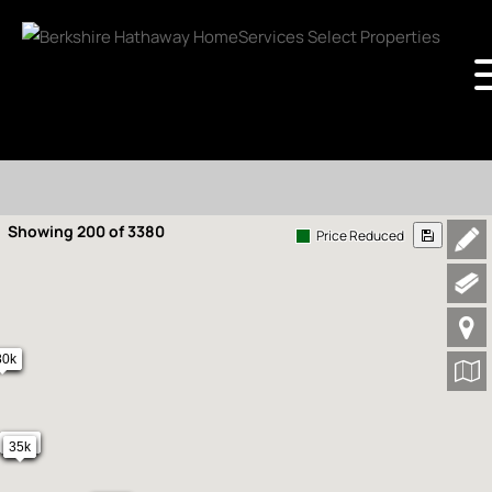
Showing 200 of 3380
Price Reduced
80k
330k
35k